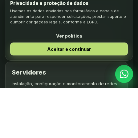
Privacidade e proteção de dados
Suporte completo para operar com segurança e alta
Usamos os dados enviados nos formulários e canais de
atendimento para responder solicitações, prestar suporte e
performance.
cumprir obrigações legais, conforme a LGPD.
Diagnóstico técnico e manutenção preventiva
Ver política
Upgrades de SSD, memória, placas e periféricos
Montagem e inventário de equipamentos
Aceitar e continuar
Servidores
Instalação, configuração e monitoramento de redes.
Windows, Linux, AD e políticas de acesso
Virtualização, backup e alta disponibilidade
Segurança, monitoramento e suporte proativo